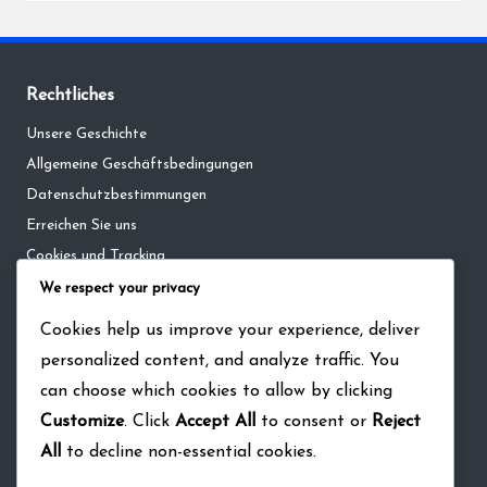
Rechtliches
Unsere Geschichte
Allgemeine Geschäftsbedingungen
Datenschutzbestimmungen
Erreichen Sie uns
Cookies und Tracking
We respect your privacy
Kategorien
Cookies help us improve your experience, deliver
personalized content, and analyze traffic. You
Event-Meilensteinpreise in The Walking Dead: Survivors
can choose which cookies to allow by clicking
Geschenkcodes für The Walking Dead: Survivors
Customize
. Click
Accept All
to consent or
Reject
Monatskarten-Boni in The Walking Dead: Survivors
All
to decline non-essential cookies.