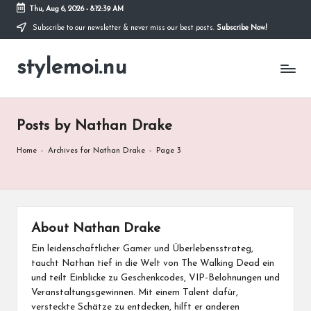
Thu, Aug 6, 2026
-
8:12:40 AM
Subscribe to our newsletter & never miss our best posts.
Subscribe Now!
Skip
to
stylemoi.nu
content
Posts by Nathan Drake
Home
-
Archives for Nathan Drake
-
Page 3
About Nathan Drake
Ein leidenschaftlicher Gamer und Überlebensstrateg,
taucht Nathan tief in die Welt von The Walking Dead ein
und teilt Einblicke zu Geschenkcodes, VIP-Belohnungen und
Veranstaltungsgewinnen. Mit einem Talent dafür,
versteckte Schätze zu entdecken, hilft er anderen