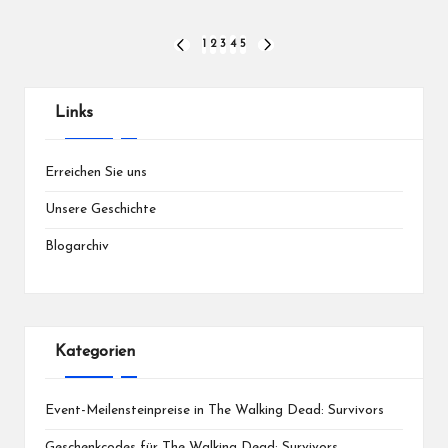
Posts
1
2
3
4
5
PREVIOUS
NEXT
PAGE
PAGE
pagination
Links
Erreichen Sie uns
Unsere Geschichte
Blogarchiv
Kategorien
Event-Meilensteinpreise in The Walking Dead: Survivors
Geschenkcodes für The Walking Dead: Survivors