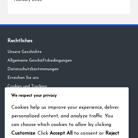
Rechtliches
Unsere Geschichte
Allgemeine Geschäftsbedingungen
Datenschutzbestimmungen
Erreichen Sie uns
Cookies und Tracking
We respect your privacy
Kategorien
Cookies help us improve your experience, deliver
personalized content, and analyze traffic. You
Event-Meilensteinpreise in The Walking Dead: Survivors
can choose which cookies to allow by clicking
Geschenkcodes für The Walking Dead: Survivors
Customize
. Click
Accept All
to consent or
Reject
Monatskarten-Boni in The Walking Dead: Survivors