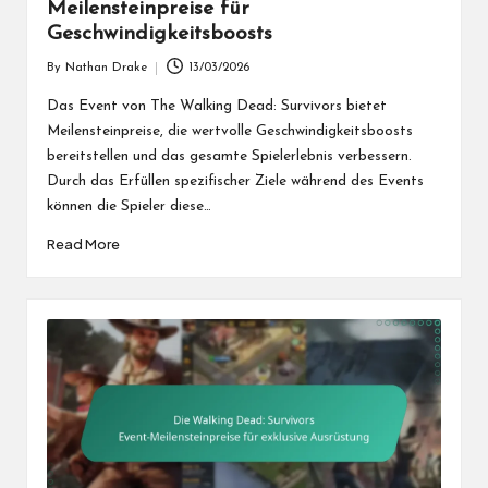
Meilensteinpreise für
Geschwindigkeitsboosts
By
Nathan Drake
13/03/2026
Posted
by
Das Event von The Walking Dead: Survivors bietet
Meilensteinpreise, die wertvolle Geschwindigkeitsboosts
bereitstellen und das gesamte Spielerlebnis verbessern.
Durch das Erfüllen spezifischer Ziele während des Events
können die Spieler diese…
Read More