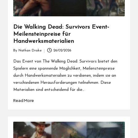
Die Walking Dead: Survivors Event-
Meilensteinpreise für
Handwerksmaterialien
By
Nathan Drake
26/02/2026
Posted
by
Das Event von The Walking Dead: Survivors bietet den
Spielern eine spannende Möglichkeit, Meilensteinpreise
durch Handwerksmaterialien zu verdienen, indem sie an
verschiedenen Herausforderungen teilnehmen. Diese
Materialien sind entscheidend für die…
Read More