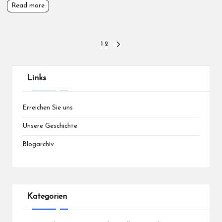
Read more
Posts
1
2
NEXT
PAGE
pagination
Links
Erreichen Sie uns
Unsere Geschichte
Blogarchiv
Kategorien